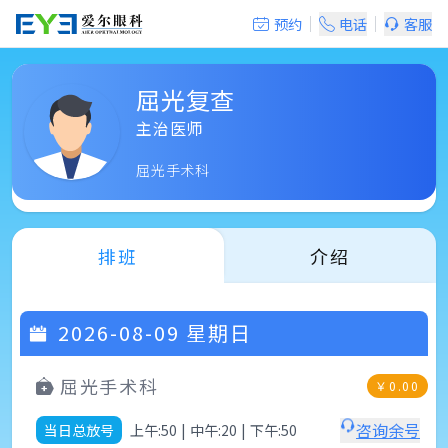
预约
电话
客服
屈光复查
主治医师
屈光手术科
排班
介绍
2026-08-09
星期日
屈光手术科
￥
0.00
咨询余号
当日总放号
上午:50
|
中午:20
|
下午:50